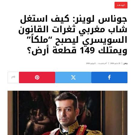
الهدهد
جوناس لوينر: كيف استغل
شاب مغربي ثغرات القانون
السويسري ليصبح “ملكاً”
ويمتلك 149 قطعة أرض؟
وطن
15 مايو، 2026
آخر تحديث:
5 يوليو، 2026