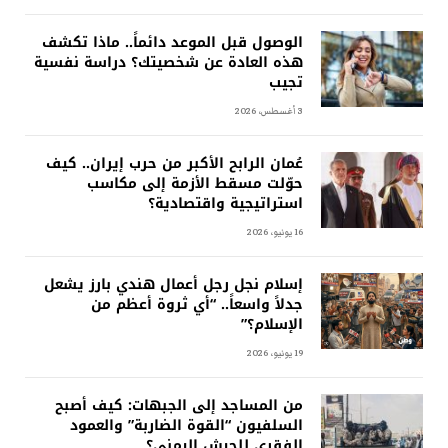
الوصول قبل الموعد دائماً.. ماذا تكشف
هذه العادة عن شخصيتك؟ دراسة نفسية
تجيب
3 أغسطس، 2026
عُمان الرابح الأكبر من حرب إيران.. كيف
حوّلت مسقط الأزمة إلى مكاسب
استراتيجية واقتصادية؟
16 يونيو، 2026
إسلام نجل رجل أعمال هندي بارز يشعل
جدلاً واسعاً.. “أي ثروة أعظم من
الإسلام؟”
19 يونيو، 2026
من المساجد إلى الجبهات: كيف أصبح
السلفيون “القوة الضاربة” والعمود
الفقري للجيش اليمني؟