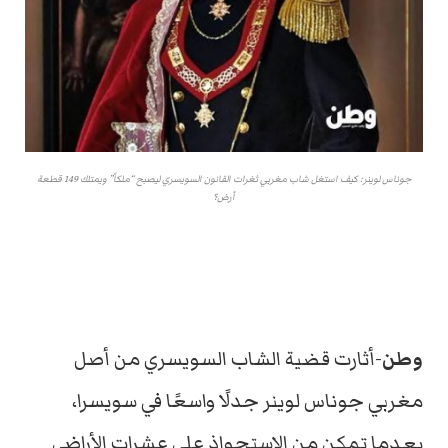
جوناس لوينر: كيف استغل شاب مغربي ثغرات القانون السويسري ليصبح “ملكاً” ويمتلك 149 قطعة
أرض؟
وطن
-أثارت قضية الشاب السويسري من أصل
مغربي جوناس لوينر جدلًا واسعًا في سويسرا،
بعدما تمكن من الاستحواذ على عشرات الأراضي