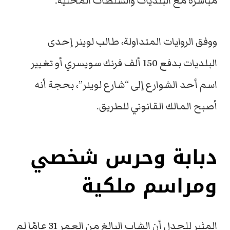
مباشرة مع البلديات والسلطات المحلية.
ووفق الروايات المتداولة، طالب لوينر إحدى
البلديات بدفع 150 ألف فرنك سويسري أو تغيير
اسم أحد الشوارع إلى “شارع لوينر”، بحجة أنه
أصبح المالك القانوني للطريق.
دبابة وحرس شخصي
ومراسم ملكية
المثير للجدل أن الشاب البالغ من العمر 31 عامًا لم