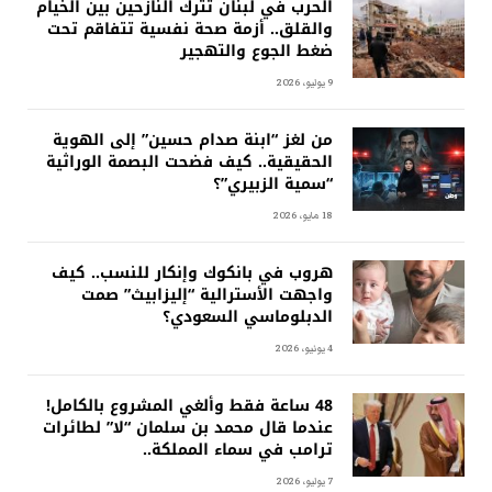
الحرب في لبنان تترك النازحين بين الخيام
والقلق.. أزمة صحة نفسية تتفاقم تحت
ضغط الجوع والتهجير
9 يوليو، 2026
من لغز “ابنة صدام حسين” إلى الهوية
الحقيقية.. كيف فضحت البصمة الوراثية
“سمية الزبيري”؟
18 مايو، 2026
هروب في بانكوك وإنكار للنسب.. كيف
واجهت الأسترالية “إليزابيث” صمت
الدبلوماسي السعودي؟
4 يونيو، 2026
48 ساعة فقط وألغي المشروع بالكامل!
عندما قال محمد بن سلمان “لا” لطائرات
ترامب في سماء المملكة..
7 يوليو، 2026