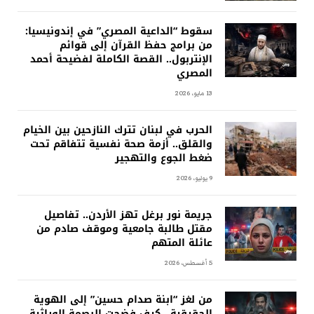
سقوط “الداعية المصري” في إندونيسيا:
من برامج حفظ القرآن إلى قوائم
الإنتربول.. القصة الكاملة لفضيحة أحمد
المصري
13 مايو، 2026
الحرب في لبنان تترك النازحين بين الخيام
والقلق.. أزمة صحة نفسية تتفاقم تحت
ضغط الجوع والتهجير
9 يوليو، 2026
جريمة نور برغل تهز الأردن.. تفاصيل
مقتل طالبة جامعية وموقف صادم من
عائلة المتهم
5 أغسطس، 2026
من لغز “ابنة صدام حسين” إلى الهوية
الحقيقية.. كيف فضحت البصمة الوراثية