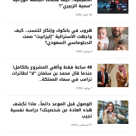
“سمية الزبيري”؟
18 مايو، 2026
هروب في بانكوك وإنكار للنسب.. كيف
واجهت الأسترالية “إليزابيث” صمت
الدبلوماسي السعودي؟
4 يونيو، 2026
48 ساعة فقط وألغي المشروع بالكامل!
عندما قال محمد بن سلمان “لا” لطائرات
ترامب في سماء المملكة..
7 يوليو، 2026
الوصول قبل الموعد دائماً.. ماذا تكشف
هذه العادة عن شخصيتك؟ دراسة نفسية
تجيب
3 أغسطس، 2026