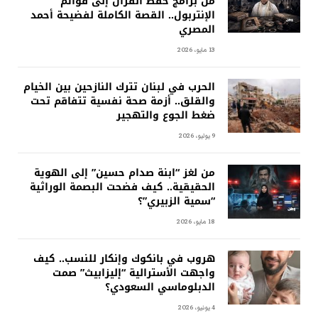
من برامج حفظ القرآن إلى قوائم
الإنتربول.. القصة الكاملة لفضيحة أحمد
المصري
13 مايو، 2026
الحرب في لبنان تترك النازحين بين الخيام
والقلق.. أزمة صحة نفسية تتفاقم تحت
ضغط الجوع والتهجير
9 يوليو، 2026
من لغز “ابنة صدام حسين” إلى الهوية
الحقيقية.. كيف فضحت البصمة الوراثية
“سمية الزبيري”؟
18 مايو، 2026
هروب في بانكوك وإنكار للنسب.. كيف
واجهت الأسترالية “إليزابيث” صمت
الدبلوماسي السعودي؟
4 يونيو، 2026