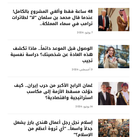
48 ساعة فقط وألغي المشروع بالكامل!
عندما قال محمد بن سلمان “لا” لطائرات
ترامب في سماء المملكة..
7 يوليو، 2026
الوصول قبل الموعد دائماً.. ماذا تكشف
هذه العادة عن شخصيتك؟ دراسة نفسية
تجيب
3 أغسطس، 2026
عُمان الرابح الأكبر من حرب إيران.. كيف
حوّلت مسقط الأزمة إلى مكاسب
استراتيجية واقتصادية؟
16 يونيو، 2026
إسلام نجل رجل أعمال هندي بارز يشعل
جدلاً واسعاً.. “أي ثروة أعظم من
الإسلام؟”