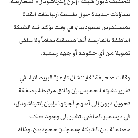
لتخفيف ديون شبكة «إيران إنترناشونال» المعارضة،
تساؤلات جديدة حول طبيعة ارتباطات القناة
بمستثمرين سعوديين، في وقت تؤكد فيه الشبكة
الناطقة بالفارسية أنها مستقلة تماماً ولا تتلقى
تمويلاً من أي حكومة أو جهة رسمية.
وقالت صحيفة “فايننشال تايمز” البريطانية، في
تقرير نشرته الخميس، إن وثائق مرتبطة بصفقة
تحويل ديون إلى أسهم أجرتها «إيران إنترناشونال»
في ديسمبر الماضي، تشير إلى وجود صلات
محتملة بين الشبكة وممولين سعوديين، وذلك