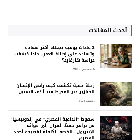
أحدث المقالات
3 عادات يومية تجعلك أكثر سعادة
وتساعد على إطالة العمر.. ماذا كشفت
دراسة هارفارد؟
5 أغسطس، 2026
رحلة خفية تكشف كيف رافق الإنسان
الخنازير عبر المحيط منذ آلاف السنين
11 يناير، 2026
سقوط “الداعية المصري” في إندونيسيا:
من برامج حفظ القرآن إلى قوائم
الإنتربول.. القصة الكاملة لفضيحة أحمد
المصري