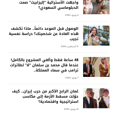
واجهت الأسترالية “إليزابيث” صمت
الدبلوماسي السعودي؟
4 يونيو، 2026
الوصول قبل الموعد دائماً.. ماذا تكشف
هذه العادة عن شخصيتك؟ دراسة نفسية
تجيب
3 أغسطس، 2026
48 ساعة فقط وألغي المشروع بالكامل!
عندما قال محمد بن سلمان “لا” لطائرات
ترامب في سماء المملكة..
7 يوليو، 2026
عُمان الرابح الأكبر من حرب إيران.. كيف
حوّلت مسقط الأزمة إلى مكاسب
استراتيجية واقتصادية؟
16 يونيو، 2026