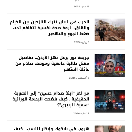
13 مايو، 2026
الحرب في لبنان تترك النازحين بين الخيام
والقلق.. أزمة صحة نفسية تتفاقم تحت
ضغط الجوع والتهجير
9 يوليو، 2026
جريمة نور برغل تهز الأردن.. تفاصيل
مقتل طالبة جامعية وموقف صادم من
عائلة المتهم
5 أغسطس، 2026
من لغز “ابنة صدام حسين” إلى الهوية
الحقيقية.. كيف فضحت البصمة الوراثية
“سمية الزبيري”؟
18 مايو، 2026
هروب في بانكوك وإنكار للنسب.. كيف