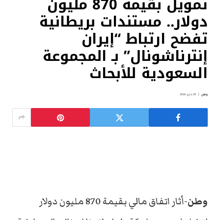
تمويل بقيمة 870 مليون
دولار.. مستندات بريطانية
تفضح ارتباط “إيران
إنترناشونال” بـ المجموعة
السعودية للأبحاث
وطن
29 مايو، 2026
وطن
-أثار اتفاق مالي بقيمة 870 مليون دولار