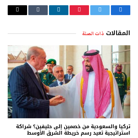
فيسبوك
تويتر
بينتيريست
لينكدإن
Tumblr
البريد
الإلكتروني
المقالات
ذات الصلة
تركيا والسعودية من خصمين إلى حليفين؟ شراكة
استراتيجية تعيد رسم خريطة الشرق الأوسط